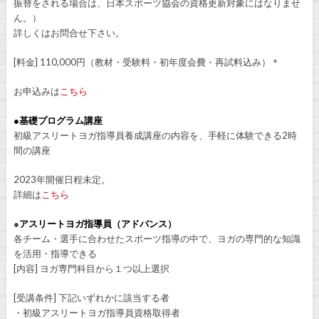
振替をされる場合は、日本スポーツ協会の資格更新対象にはなりませ
ん。）
詳しくはお問合せ下さい。
[料金] 110,000円（教材・受験料・初年度会費・再試料込み）＊
お申込みは
こちら
●基礎プログラム講座
初級アスリートヨガ指導員養成講座の内容を、手軽に体験できる2時
間の講座
2023年開催日程未定。
詳細は
こちら
●
アスリートヨガ指導員（アドバンス）
各チーム・選手に合わせたスポーツ指導の中で、ヨガの専門的な知識
を活用・指導できる
[内容] ヨガ専門科目から１つ以上選択
[受講条件] 下記いずれかに該当する者
・初級アスリートヨガ指導員資格取得者