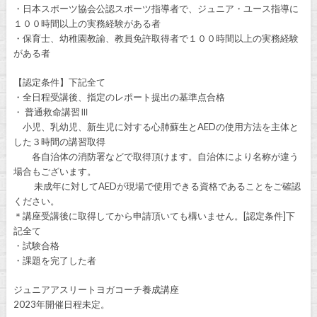
・日本スポーツ協会公認スポーツ指導者で、ジュニア・ユース指導に
１００時間以上の実務経験がある者
・保育士、幼稚園教諭、教員免許取得者で１００時間以上の実務経験
がある者
【認定条件】下記全て
・全日程受講後、指定のレポート提出の基準点合格
・ 普通救命講習Ⅲ
小児、乳幼児、新生児に対する心肺蘇生とAEDの使用方法を主体と
した３時間の講習取得
各自治体の消防署などで取得頂けます。自治体により名称が違う
場合もございます。
未成年に対してAEDが現場で使用できる資格であることをご確認
ください。
＊講座受講後に取得してから申請頂いても構いません。[認定条件]下
記全て
・試験合格
・課題を完了した者
ジュニアアスリートヨガコーチ養成講座
2023年開催日程未定。