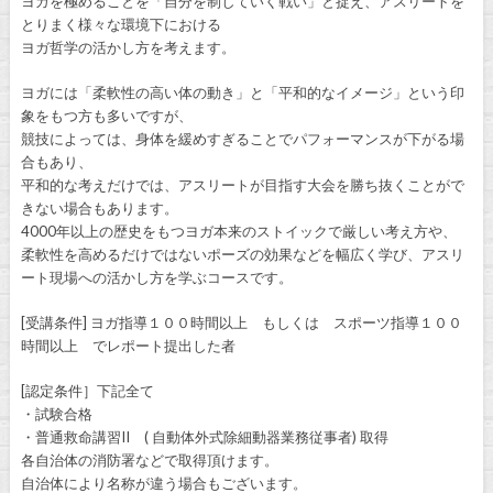
ヨガを極めることを「自分を制していく戦い」と捉え、アスリートを
とりまく様々な環境下における
ヨガ哲学の活かし方を考えます。
ヨガには「柔軟性の高い体の動き」と「平和的なイメージ」という印
象をもつ方も多いですが、
競技によっては、身体を緩めすぎることでパフォーマンスが下がる場
合もあり、
平和的な考えだけでは、アスリートが目指す大会を勝ち抜くことがで
きない場合もあります。
4000年以上の歴史をもつヨガ本来のストイックで厳しい考え方や、
柔軟性を高めるだけではないポーズの効果などを幅広く学び、アスリ
ート現場への活かし方を学ぶコースです。
[受講条件] ヨガ指導１００時間以上 もしくは スポーツ指導１００
時間以上 でレポート提出した者
[認定条件］下記全て
・試験合格
・普通救命講習II ( 自動体外式除細動器業務従事者) 取得
各自治体の消防署などで取得頂けます。
自治体により名称が違う場合もございます。