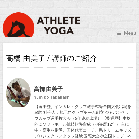
Menu
高橋 由美子 / 講師のご紹介
高橋 由美子
Yumiko Takahashi
【選手歴】インカレ・クラブ選手権等全国大会出場を
経験 社会人：地元にクラブチーム創立 ジャパンクラ
ブカップ選手権大会（5年連続出場） 【指導歴】本格
的にソフトボール競技指導育成（指導歴12年） 主に
中・高生を指導、国体代表コーチ、県ドリームキッズ
プロジェクトスタッフ経験 国際大会や全国トップレベ