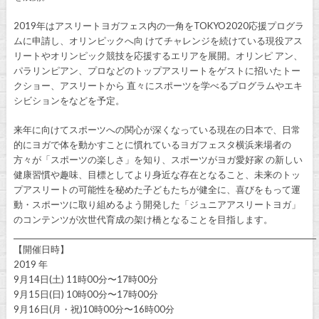
2019年はアスリートヨガフェス内の一角をTOKYO2020応援プログラ
ムに申請し、オリンピックへ向 けてチャレンジを続けている現役アス
リートやオリンピック競技を応援するエリアを展開。オリンピ アン、
パラリンピアン、プロなどのトップアスリートをゲストに招いたトー
クショー、アスリートから 直々にスポーツを学べるプログラムやエキ
シビションをなどを予定。
来年に向けてスポーツへの関心が深くなっている現在の日本で、日常
的にヨガで体を動かすことに慣れているヨガフェスタ横浜来場者の
方々が「スポーツの楽しさ」を知り、スポーツがヨガ愛好家 の新しい
健康習慣や趣味、目標としてより身近な存在となること、未来のトッ
プアスリートの可能性を秘めた子どもたちが健全に、喜びをもって運
動・スポーツに取り組めるよう開発した「ジュニアアスリートヨガ」
のコンテンツが次世代育成の架け橋となることを目指します。
_____________________________________________________________________________________
【開催日時】
2019 年
9月14日(土) 11時00分〜17時00分
9月15日(日) 10時00分〜17時00分
9月16日(月・祝)10時00分〜16時00分