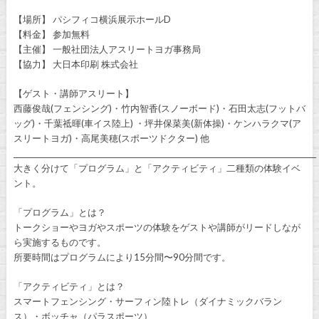
【場所】 パシフィコ横浜展示ホールD
【料金】 参加無料
【主催】 一般社団法人アスリートヨガ事務局
【協力】 大日本印刷 株式会社
【ゲスト・講師アスリート】
西藤俊哉(フェンシング)・竹内智香(スノーボード)・石田太志(フットバ
ッグ)・千葉祗暉(車イス陸上) ・坪井保菜美(新体操)・ケンハラクマ(ア
スリートヨガ)・高尾美穂(スポーツドクター) 他
_____________________________________________________________________________________
大きく分けて「プログラム」と「アクティビティ」二種類の体験イベ
ント。
「プログラム」とは？
トークショーやヨガやスポーツの体験をゲストや講師がリードしなが
ら実施するものです。
所要時間はプログラムにより15分間〜90分間です。
「アクティビティ」とは？
スマートフェンシング・サーフィン陸トレ（ダイナミックバラン
ス）・ボッチャ（パラスポーツ）