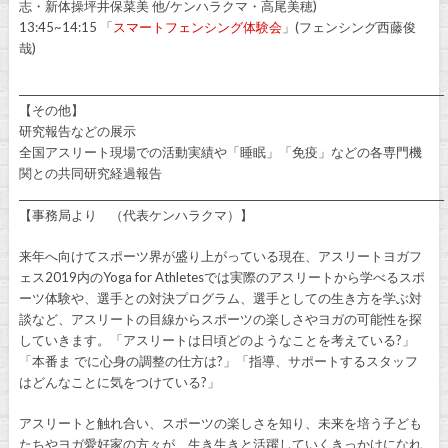
志・新体操坪井保菜美 他/ケンハラクマ・高尾美穂)
13:45~14:15 「
スマートフェンシング体験会
」(フェンシング西藤俊
哉)
_____________________________________________________________________________________
【その他】
研究報告などの展示
全国アスリート現場での活動実績や「睡眠」「免疫」などの各専門機
関との共同研究経過報告
_____________________________________________________________________________________
【事務局より （代表ケンハラクマ）】
来年へ向けてスポーツ界が盛り上がっている現在、アスリートヨガフ
ェス2019内のYoga for Athletesでは実際のアスリートから学べるスポ
ーツ体験や、選手との対決プログラム、選手としての生き方を学ぶ対
談など、アスリートの目線からスポーツの楽しさやヨガの可能性を探
していきます。「アスリートは日頃どのようなことを考えている?」
「本番ま でに心身の調整の仕方は?」「指導、サポートするスタッフ
はどんなことに気をつけている?」
アスリートと触れ合い、スポーツの楽しさを知り、未来を培う子ども
たちやヨガ愛好家の方々が、生き生きと活躍していくきっかけになれ