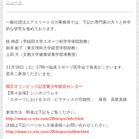
ニュース
一般社団法人アスリートヨガ事務局では、下記の専門家の方々と科学
的な研究を進めております。
枝 伸彦（早稲田大学スポーツ科学学術院助教）
新井 彬子（東京理科大学経営学部助教）
上田 大（文教大学健康栄養学部准教授）
11月18日（土）17時〜臨床スポーツ医学会で発表がございます。
是非ご参加くださいませ。
国立オリンピック記念青少年総合センター
【第４会場】シンポジウム４
「スポーツにおけるヨガ・ピラティスの可能性」 座長 高尾美穂
参加方法・料金は下記をご覧ください。
http://www.cs-oto.com/28rinspo/info.html
詳細は下記ページから主催者様へお問い合わせください。
http://www.cs-oto.com/28rinspo/outline.html